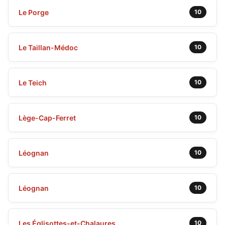
Le Porge
10
Le Taillan-Médoc
10
Le Teich
10
Lège-Cap-Ferret
10
Léognan
10
Léognan
10
Les Églisottes-et-Chalaures
10