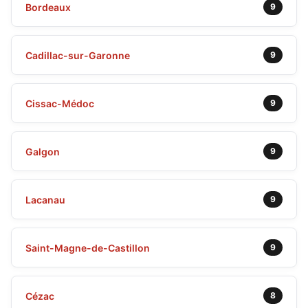
Bordeaux
9
Cadillac-sur-Garonne
9
Cissac-Médoc
9
Galgon
9
Lacanau
9
Saint-Magne-de-Castillon
9
Cézac
8