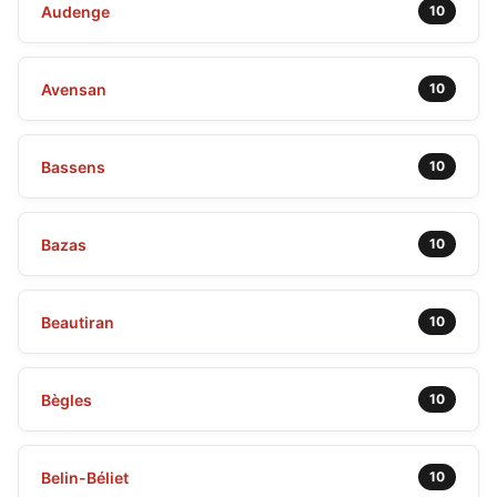
Audenge
10
Avensan
10
Bassens
10
Bazas
10
Beautiran
10
Bègles
10
Belin-Béliet
10