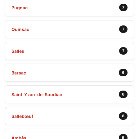
Pugnac
7
Quinsac
7
Salles
7
Barsac
6
Saint-Yzan-de-Soudiac
6
Sallebœuf
6
Ambès
5