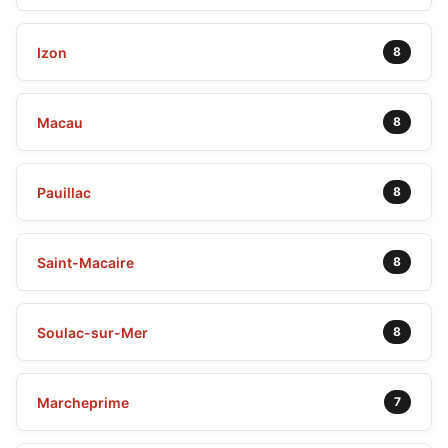
Izon
8
Macau
8
Pauillac
8
Saint-Macaire
8
Soulac-sur-Mer
8
Marcheprime
7