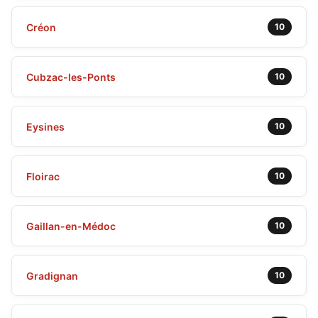
Créon
10
Cubzac-les-Ponts
10
Eysines
10
Floirac
10
Gaillan-en-Médoc
10
Gradignan
10