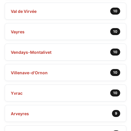
Val de Virvée
10
Vayres
10
Vendays-Montalivet
10
Villenave-d'Ornon
10
Yvrac
10
Arveyres
9