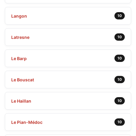
Langon
10
Latresne
10
Le Barp
10
Le Bouscat
10
Le Haillan
10
Le Pian-Médoc
10