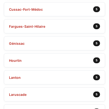
Cussac-Fort-Médoc
5
Fargues-Saint-Hilaire
5
Génissac
5
Hourtin
5
Lanton
5
Laruscade
5