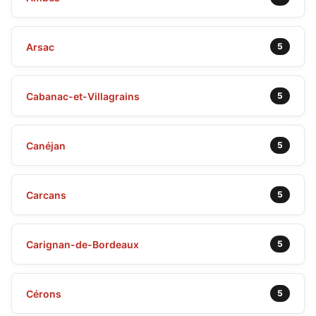
Arsac
5
Cabanac-et-Villagrains
5
Canéjan
5
Carcans
5
Carignan-de-Bordeaux
5
Cérons
5