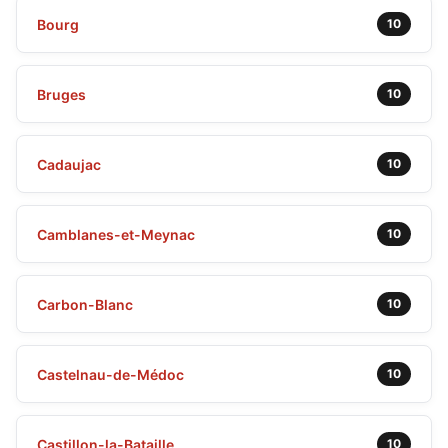
Bourg
10
Bruges
10
Cadaujac
10
Camblanes-et-Meynac
10
Carbon-Blanc
10
Castelnau-de-Médoc
10
Castillon-la-Bataille
10