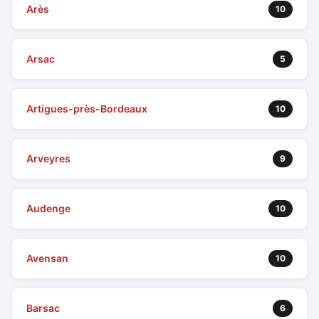
Arès
10
Arsac
5
Artigues-près-Bordeaux
10
Arveyres
9
Audenge
10
Avensan
10
Barsac
6