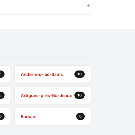
Andernos-les-Bains
5
10
Artigues-près-Bordeaux
5
10
Barsac
0
6