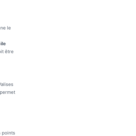
 ne le
ile
it être
Valises
 permet
s points