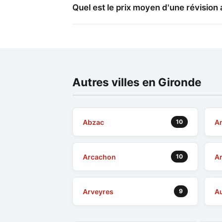
Quel est le prix moyen d'une révision 
Autres villes en Gironde
Abzac
A
10
Arcachon
A
10
Arveyres
A
9