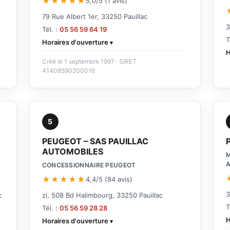
★★★★★
5,0/5 (1 avis)
79 Rue Albert 1er, 33250 Pauillac
3
Tél. :
05 56 59 64 19
T
Horaires d'ouverture
H
Créé le 1 septembre 1997 · SIRET
41408590200016
5
PEUGEOT – SAS PAUILLAC
AUTOMOBILES
M
CONCESSIONNAIRE PEUGEOT
★★★★★
4,4/5 (84 avis)
3
c
zi, 508 Bd Halimbourg, 33250 Pauillac
T
Tél. :
05 56 59 28 28
H
Horaires d'ouverture