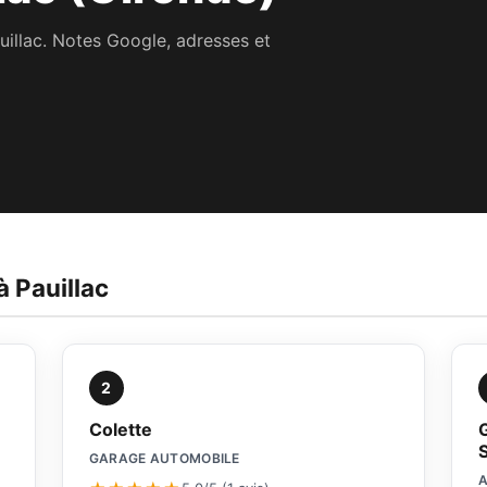
uillac. Notes Google, adresses et
à Pauillac
2
Colette
GARAGE AUTOMOBILE
A