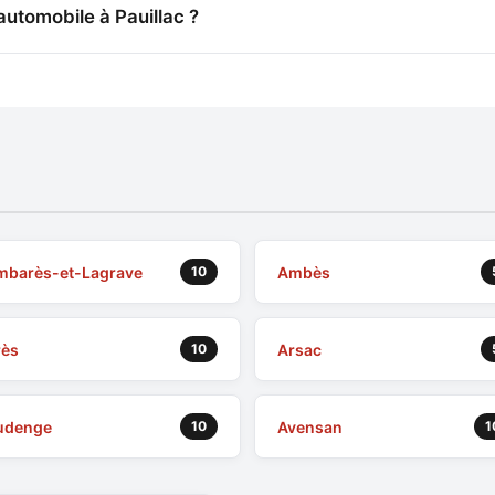
automobile à Pauillac ?
mbarès-et-Lagrave
Ambès
10
rès
Arsac
10
udenge
Avensan
10
1