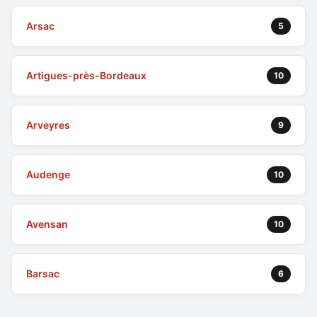
Arsac
5
Artigues-près-Bordeaux
10
Arveyres
9
Audenge
10
Avensan
10
Barsac
6