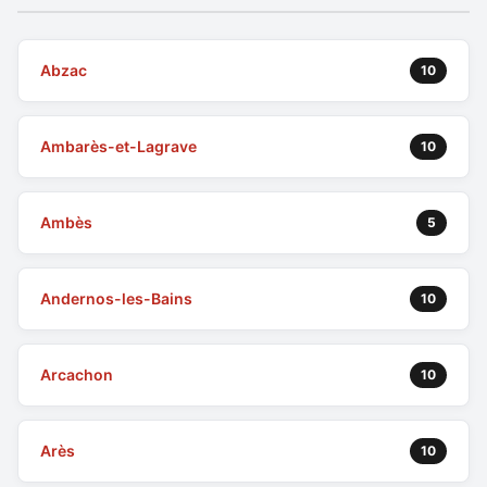
Abzac
10
Ambarès-et-Lagrave
10
Ambès
5
Andernos-les-Bains
10
Arcachon
10
Arès
10