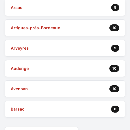
Arsac
5
Artigues-près-Bordeaux
10
Arveyres
9
Audenge
10
Avensan
10
Barsac
6