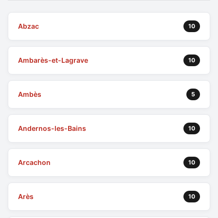
Abzac
10
Ambarès-et-Lagrave
10
Ambès
5
Andernos-les-Bains
10
Arcachon
10
Arès
10