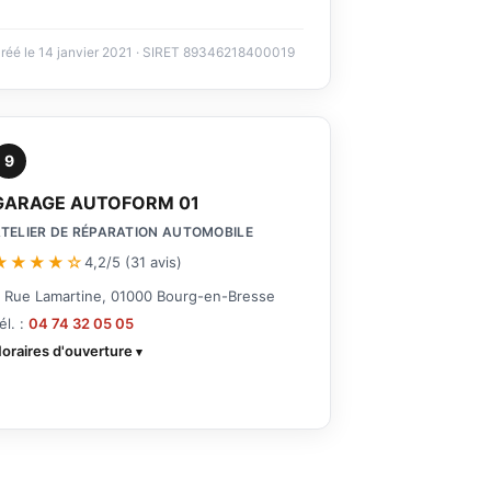
réé le 14 janvier 2021 · SIRET 89346218400019
9
GARAGE AUTOFORM 01
TELIER DE RÉPARATION AUTOMOBILE
★★★★☆
4,2/5 (31 avis)
 Rue Lamartine, 01000 Bourg-en-Bresse
él. :
04 74 32 05 05
oraires d'ouverture