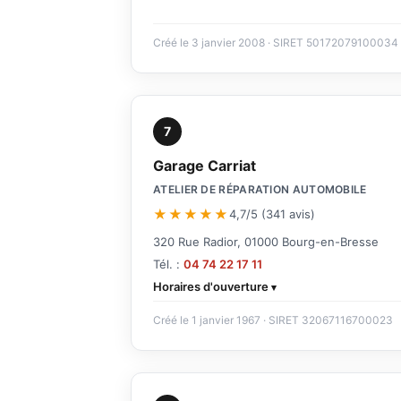
Créé le 3 janvier 2008 · SIRET 50172079100034
7
Garage Carriat
ATELIER DE RÉPARATION AUTOMOBILE
★★★★★
4,7/5 (341 avis)
320 Rue Radior, 01000 Bourg-en-Bresse
Tél. :
04 74 22 17 11
Horaires d'ouverture
Créé le 1 janvier 1967 · SIRET 32067116700023