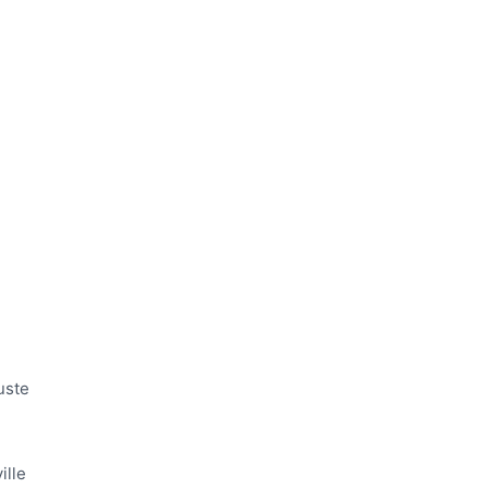
uste
ille