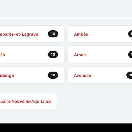
mbarès-et-Lagrave
Ambès
10
rès
Arsac
10
udenge
Avensan
10
1
uaire Nouvelle-Aquitaine