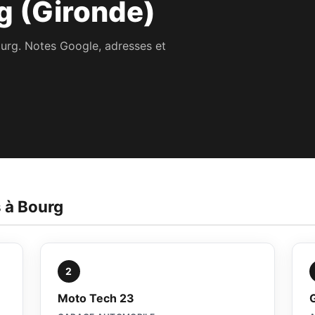
g (Gironde)
ourg. Notes Google, adresses et
s à Bourg
2
Moto Tech 23