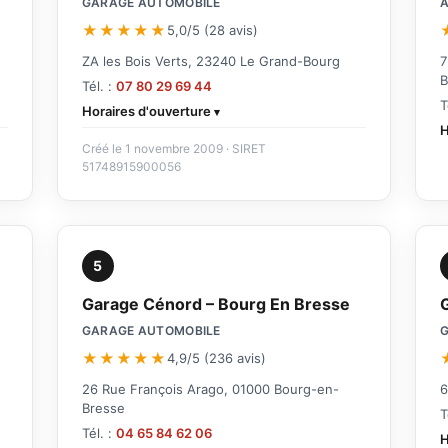
GARAGE AUTOMOBILE
A
★★★★★
5,0/5 (28 avis)
ZA les Bois Verts, 23240 Le Grand-Bourg
7
B
Tél. :
07 80 29 69 44
T
Horaires d'ouverture
H
Créé le 1 novembre 2009 · SIRET
51748915900056
5
Garage Cénord – Bourg En Bresse
GARAGE AUTOMOBILE
★★★★★
4,9/5 (236 avis)
26 Rue François Arago, 01000 Bourg-en-
6
Bresse
T
Tél. :
04 65 84 62 06
H