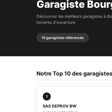
Garagiste Bour
Découvrez les meilleurs garagistes à B
horaires d'ouverture.
10 garagistes référencés
Notre Top 10 des garagiste
1
SAS DEPROV BW