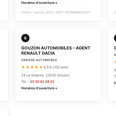
Horaires d'ouverture
Créé le 1 janvier 2023 · SIRET 92196866500015
C
8
GOUZON AUTOMOBILES – AGENT
RENAULT DACIA
A
GARAGE AUTOMOBILE
★★★★★
4,5/5 (102 avis)
4
24 La Sciauve, 23230 Gouzon
T
Tél. :
05 55 62 28 33
H
Horaires d'ouverture