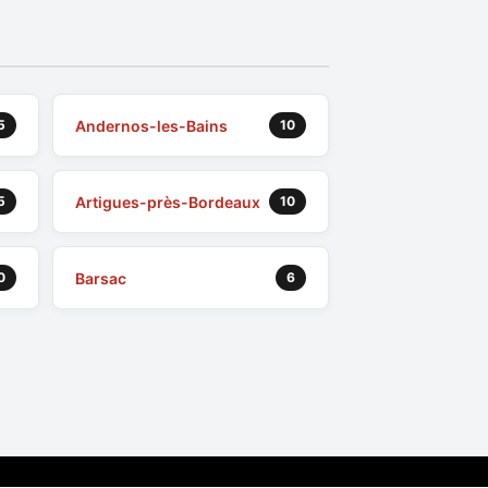
Andernos-les-Bains
5
10
Artigues-près-Bordeaux
5
10
Barsac
0
6