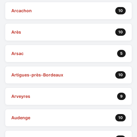
Arcachon
10
Arès
10
Arsac
5
Artigues-près-Bordeaux
10
Arveyres
9
Audenge
10