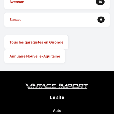
Avensan
10
Barsac
6
Tous les garagistes en Gironde
Annuaire Nouvelle-Aquitaine
Le site
Auto