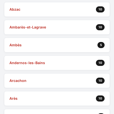
Abzac
10
Ambarès-et-Lagrave
10
Ambès
5
Andernos-les-Bains
10
Arcachon
10
Arès
10