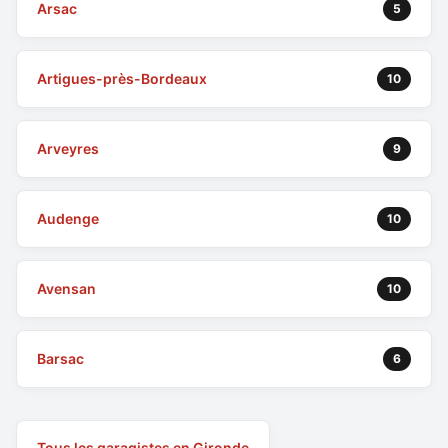
Arsac
5
Artigues-près-Bordeaux
10
Arveyres
9
Audenge
10
Avensan
10
Barsac
6
Tous les garagistes en Gironde