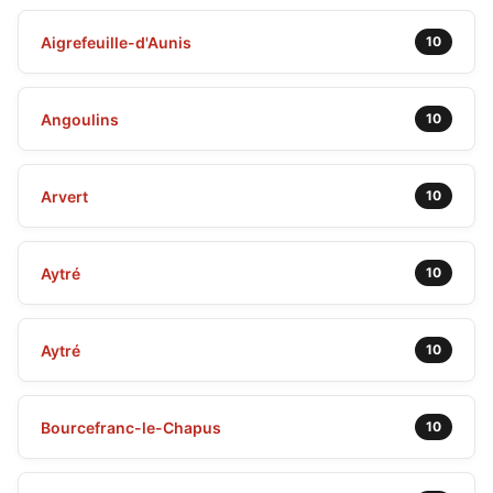
Aigrefeuille-d'Aunis
10
Angoulins
10
Arvert
10
Aytré
10
Aytré
10
Bourcefranc-le-Chapus
10