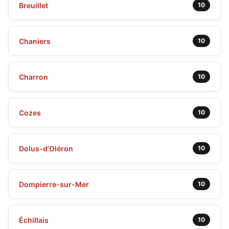
Breuillet
10
Chaniers
10
Charron
10
Cozes
10
Dolus-d'Oléron
10
Dompierre-sur-Mer
10
Échillais
10