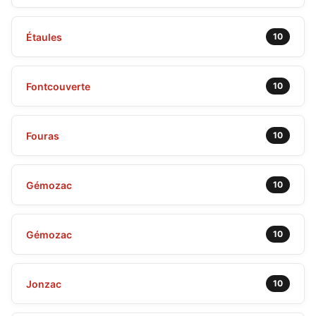
Étaules
10
Fontcouverte
10
Fouras
10
Gémozac
10
Gémozac
10
Jonzac
10