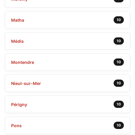
Matha
10
Médis
10
Montendre
10
Nieul-sur-Mer
10
Périgny
10
Pons
10