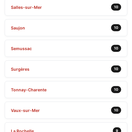
Salles-sur-Mer
10
Saujon
10
Semussac
10
Surgères
10
Tonnay-Charente
10
Vaux-sur-Mer
10
La Rochelle
9