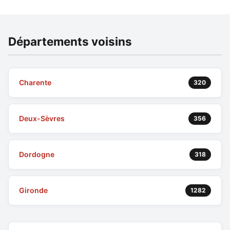
Départements voisins
Charente
320
Deux-Sèvres
356
Dordogne
318
Gironde
1282