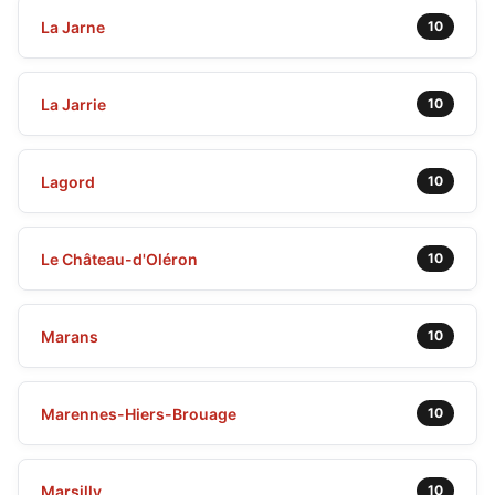
La Jarne
10
La Jarrie
10
Lagord
10
Le Château-d'Oléron
10
Marans
10
Marennes-Hiers-Brouage
10
Marsilly
10