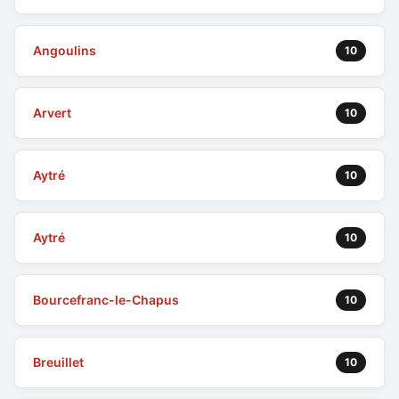
Angoulins
10
Arvert
10
Aytré
10
Aytré
10
Bourcefranc-le-Chapus
10
Breuillet
10