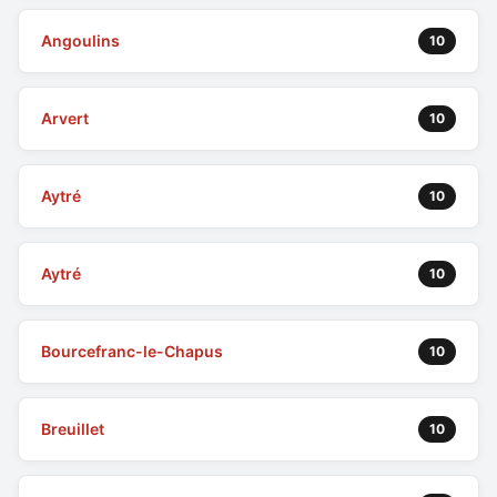
Angoulins
10
Arvert
10
Aytré
10
Aytré
10
Bourcefranc-le-Chapus
10
Breuillet
10