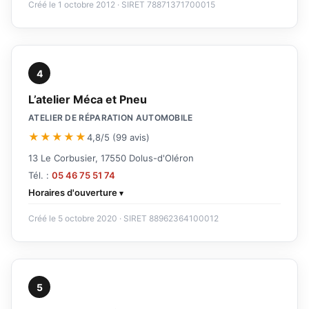
Créé le 1 octobre 2012 · SIRET 78871371700015
4
L’atelier Méca et Pneu
ATELIER DE RÉPARATION AUTOMOBILE
★★★★★
4,8/5 (99 avis)
13 Le Corbusier, 17550 Dolus-d'Oléron
Tél. :
05 46 75 51 74
Horaires d'ouverture
Créé le 5 octobre 2020 · SIRET 88962364100012
5