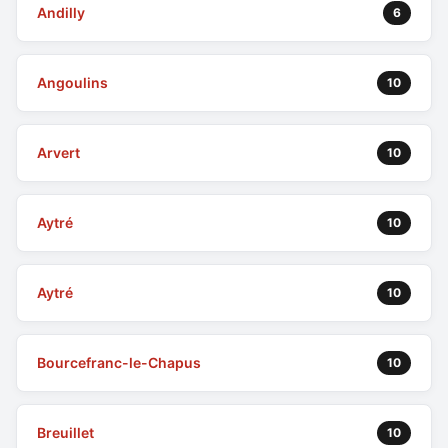
Andilly
6
Angoulins
10
Arvert
10
Aytré
10
Aytré
10
Bourcefranc-le-Chapus
10
Breuillet
10