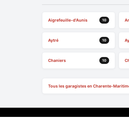
Aigrefeuille-d'Aunis
An
10
Aytré
Ay
10
Chaniers
C
10
Tous les garagistes en Charente-Maritim
Le site