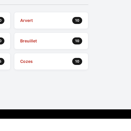
Arvert
0
10
Breuillet
0
10
Cozes
5
10