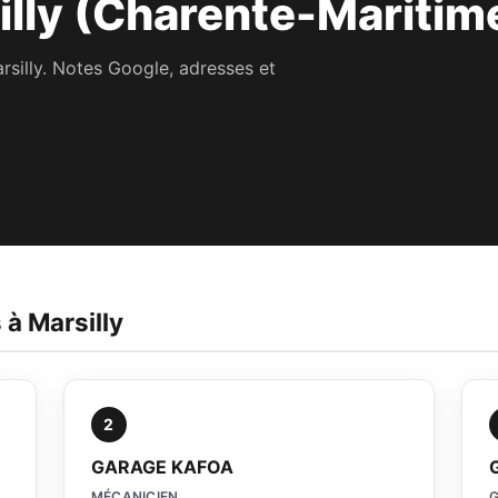
illy (Charente-Maritim
rsilly. Notes Google, adresses et
 à Marsilly
2
GARAGE KAFOA
MÉCANICIEN