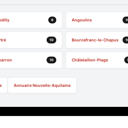
dilly
Angoulins
6
1
tré
Bourcefranc-le-Chapus
10
1
harron
Châtelaillon-Plage
10
e
Annuaire Nouvelle-Aquitaine
Liens utiles