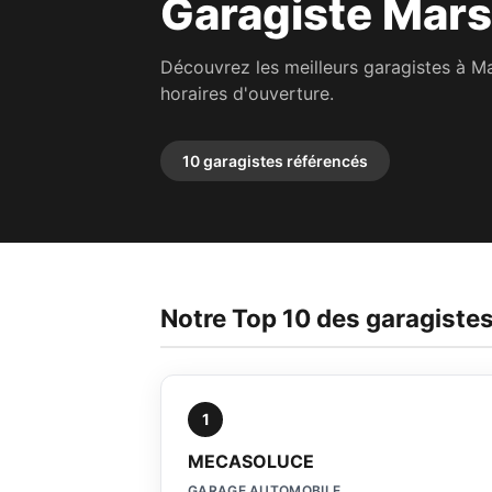
Garagiste Mars
Découvrez les meilleurs garagistes à Ma
horaires d'ouverture.
10 garagistes référencés
Notre Top 10 des garagistes
1
MECASOLUCE
GARAGE AUTOMOBILE