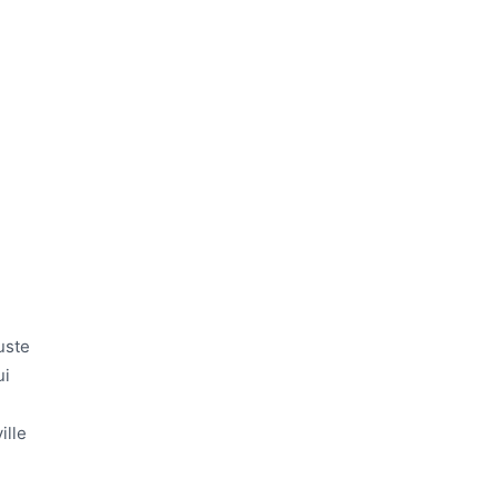
uste
ui
ille