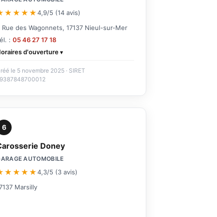
★★★★★
4,9/5 (14 avis)
 Rue des Wagonnets, 17137 Nieul-sur-Mer
él. :
05 46 27 17 18
oraires d'ouverture
réé le 5 novembre 2025 · SIRET
9387848700012
6
Carosserie Doney
GARAGE AUTOMOBILE
★★★★★
4,3/5 (3 avis)
7137 Marsilly