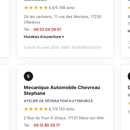
★★★★★
4,9/5 (68 avis)
ZA les cerisiers, 11 rue des Merises, 17230
8
Villedoux
T
Tél. :
06 52 04 09 01
H
Horaires d'ouverture
C
Créé le 15 juillet 2016 · SIRET 82151850300015
9
5
Mecanique Automobile Chevreau
Stephane
ATELIER DE RÉPARATION AUTOMOBILE
★★★★★
4,7/5 (20 avis)
1
2 Rue du Four À Chaux, 17137 Nieul-sur-Mer
Tél. :
06 12 80 20 17