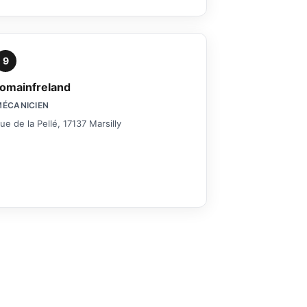
9
romainfreland
MÉCANICIEN
ue de la Pellé, 17137 Marsilly