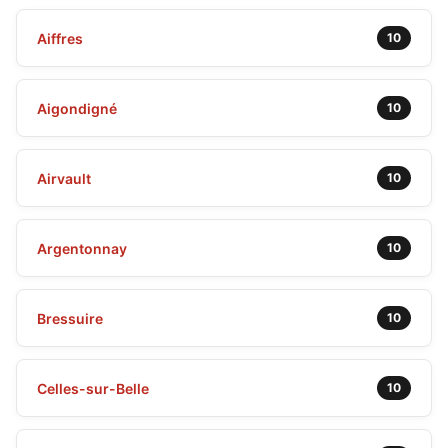
Aiffres
10
Aigondigné
10
Airvault
10
Argentonnay
10
Bressuire
10
Celles-sur-Belle
10