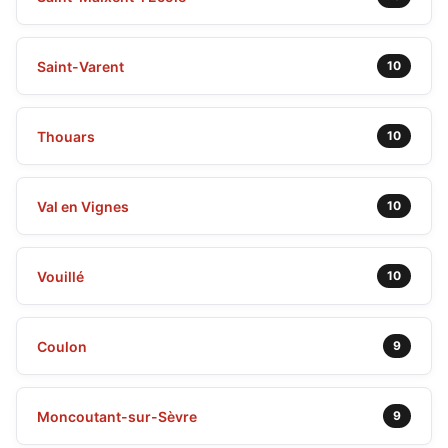
Saint-Varent
10
Thouars
10
Val en Vignes
10
Vouillé
10
Coulon
9
Moncoutant-sur-Sèvre
9