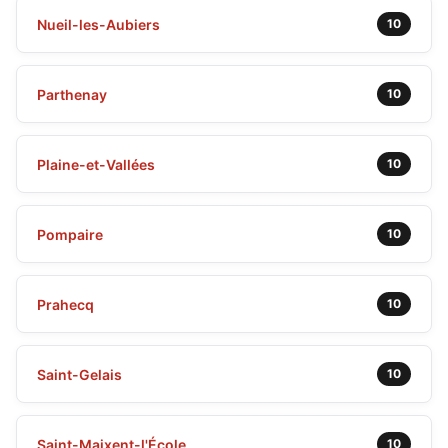
Nueil-les-Aubiers
10
Parthenay
10
Plaine-et-Vallées
10
Pompaire
10
Prahecq
10
Saint-Gelais
10
Saint-Maixent-l'École
10