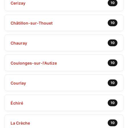
Cerizay
10
Châtillon-sur-Thouet
10
Chauray
10
Coulonges-sur-l'Autize
10
Courlay
10
Échiré
10
La Crèche
10