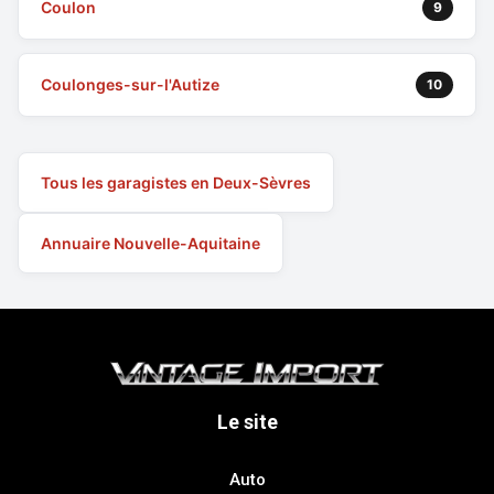
Coulon
9
Coulonges-sur-l'Autize
10
Tous les garagistes en Deux-Sèvres
Annuaire Nouvelle-Aquitaine
Le site
Auto