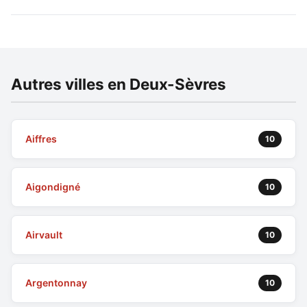
Autres villes en Deux-Sèvres
Aiffres
10
Aigondigné
10
Airvault
10
Argentonnay
10