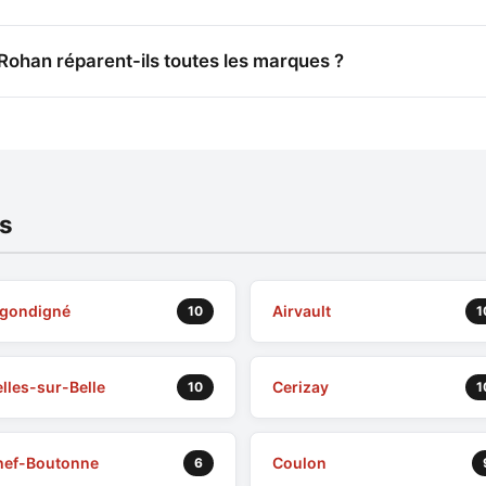
ohan réparent-ils toutes les marques ?
es
igondigné
Airvault
10
1
lles-sur-Belle
Cerizay
10
1
hef-Boutonne
Coulon
6