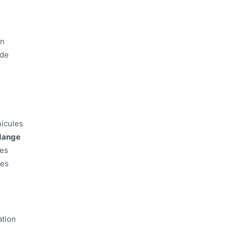
on
 de
icules
dange
ces
mes
ation