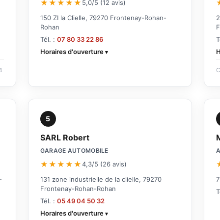
★★★★★
5,0/5 (12 avis)
150 ZI la Clielle, 79270 Frontenay-Rohan-
2
Rohan
F
Tél. :
07 80 33 22 86
T
Horaires d'ouverture
H
4
C
5
SARL Robert
M
GARAGE AUTOMOBILE
A
★★★★★
4,3/5 (26 avis)
-
131 zone industrielle de la clielle, 79270
7
Frontenay-Rohan-Rohan
T
Tél. :
05 49 04 50 32
Horaires d'ouverture