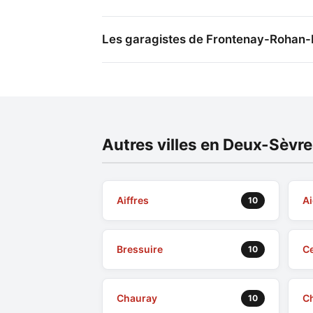
Les garagistes de Frontenay-Rohan-R
Autres villes en Deux-Sèvr
Aiffres
A
10
Bressuire
Ce
10
Chauray
C
10