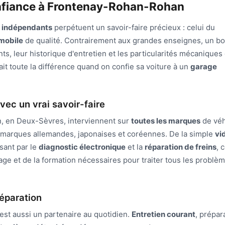
onfiance à Frontenay-Rohan-Rohan
s indépendants
perpétuent un savoir-faire précieux : celui du
mobile
de qualité. Contrairement aux grandes enseignes, un b
nts, leur historique d'entretien et les particularités mécaniques
it toute la différence quand on confie sa voiture à un
garage
ec un vrai savoir-faire
, en Deux-Sèvres, interviennent sur
toutes les marques
de véh
es marques allemandes, japonaises et coréennes. De la simple
vi
sant par le
diagnostic électronique
et la
réparation de freins
, 
lage et de la formation nécessaires pour traiter tous les problè
réparation
st aussi un partenaire au quotidien.
Entretien courant
, prépar