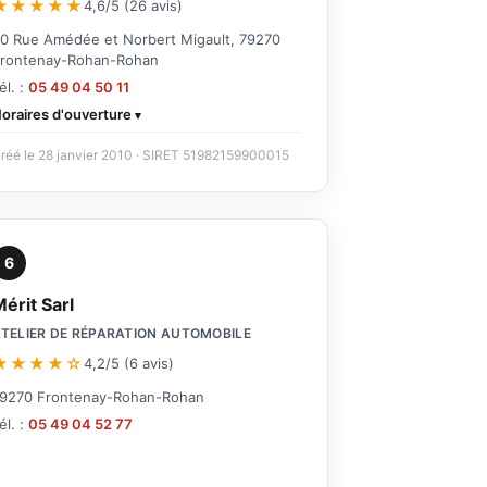
★★★★★
4,6/5 (26 avis)
0 Rue Amédée et Norbert Migault, 79270
rontenay-Rohan-Rohan
él. :
05 49 04 50 11
oraires d'ouverture
réé le 28 janvier 2010 · SIRET 51982159900015
6
érit Sarl
TELIER DE RÉPARATION AUTOMOBILE
★★★★☆
4,2/5 (6 avis)
9270 Frontenay-Rohan-Rohan
él. :
05 49 04 52 77