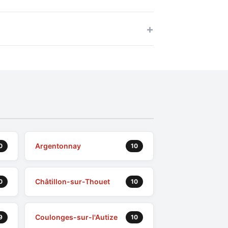
Argentonnay
0
10
Châtillon-sur-Thouet
0
10
Coulonges-sur-l'Autize
9
10