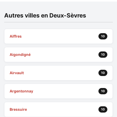
Autres villes en Deux-Sèvres
Aiffres
10
Aigondigné
10
Airvault
10
Argentonnay
10
Bressuire
10