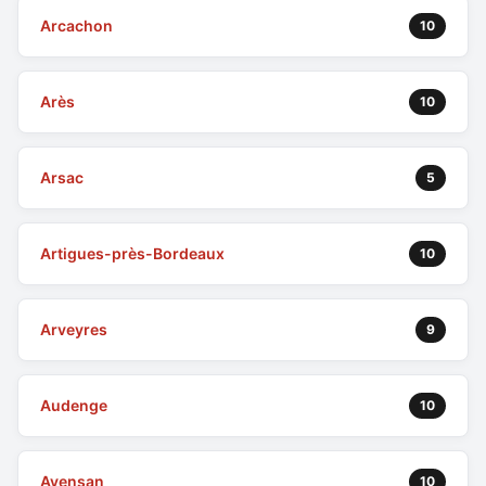
Arcachon
10
Arès
10
Arsac
5
Artigues-près-Bordeaux
10
Arveyres
9
Audenge
10
Avensan
10