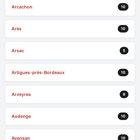
Arcachon
10
Arès
10
Arsac
5
Artigues-près-Bordeaux
10
Arveyres
9
Audenge
10
Avensan
10