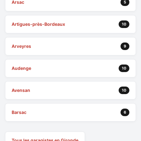
Arsac
5
Artigues-près-Bordeaux
10
Arveyres
9
Audenge
10
Avensan
10
Barsac
6
Tous les garagistes en Gironde