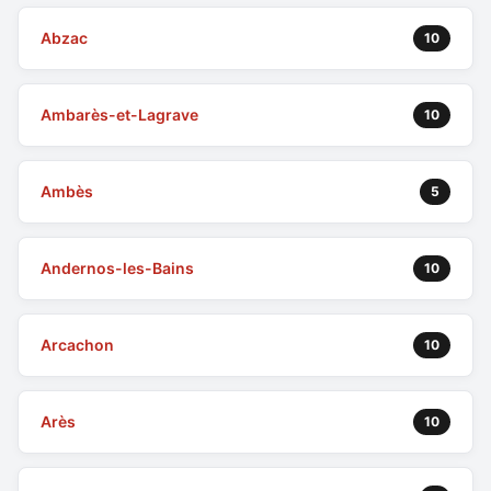
Abzac
10
Ambarès-et-Lagrave
10
Ambès
5
Andernos-les-Bains
10
Arcachon
10
Arès
10