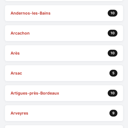
Andernos-les-Bains
10
Arcachon
10
Arès
10
Arsac
5
Artigues-près-Bordeaux
10
Arveyres
9