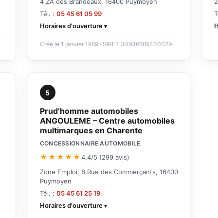
4 ZA des Brandeaux, 16400 Puymoyen
2
Tél. :
05 45 61 05 99
T
Horaires d'ouverture
H
Créé le 1 janvier 1989 · SIRET 34936889400029
5
Prud’homme automobiles
ANGOULEME – Centre automobiles
multimarques en Charente
CONCESSIONNAIRE AUTOMOBILE
★★★★★
4,4/5 (299 avis)
Zone Emploi, 8 Rue des Commerçants, 16400
Puymoyen
Tél. :
05 45 61 25 19
Horaires d'ouverture