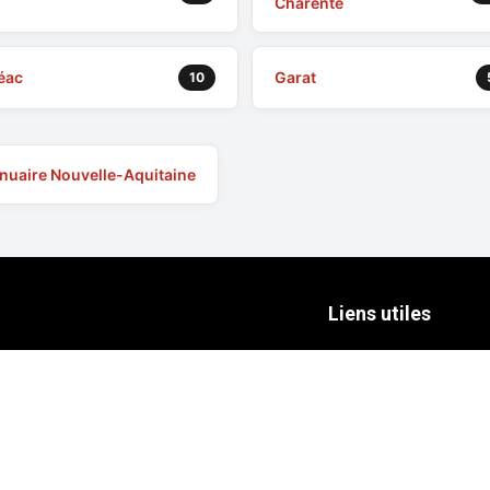
Charente
éac
Garat
10
nuaire Nouvelle-Aquitaine
Liens utiles
Mentions Légales
aragiste
Protection des Don
Contact