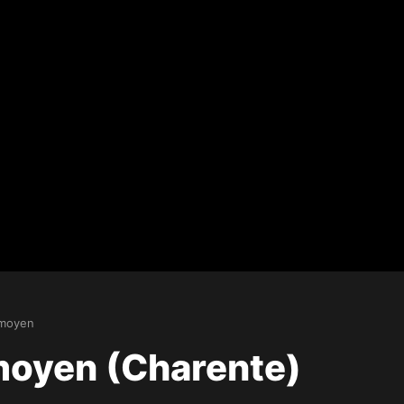
moyen
moyen (Charente)