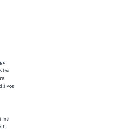
age
s les
ore
d à vos
il ne
ifs