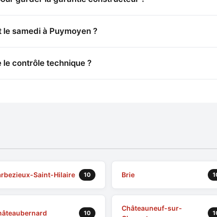
t le samedi à Puymoyen ?
 le contrôle technique ?
rbezieux-Saint-Hilaire
Brie
10
1
Châteauneuf-sur-
hâteaubernard
10
1