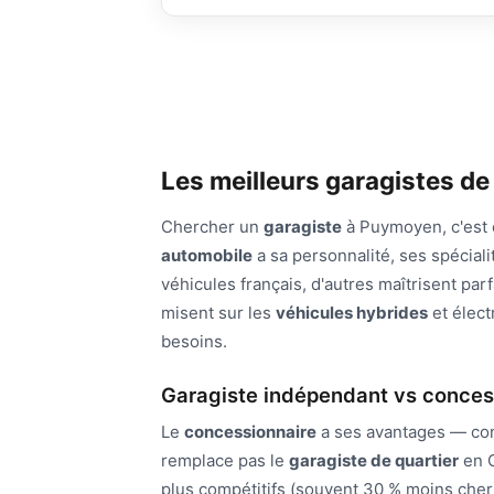
Les meilleurs garagistes 
Chercher un
garagiste
à Puymoyen, c'est 
automobile
a sa personnalité, ses spéciali
véhicules français, d'autres maîtrisent par
misent sur les
véhicules hybrides
et élect
besoins.
Garagiste indépendant vs conces
Le
concessionnaire
a ses avantages — con
remplace pas le
garagiste de quartier
en C
plus compétitifs (souvent 30 % moins cher)