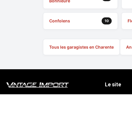
Bonnieure
Confolens
Fl
10
Tous les garagistes en Charente
An
Le site
Auto
Trouver un G
A la Une