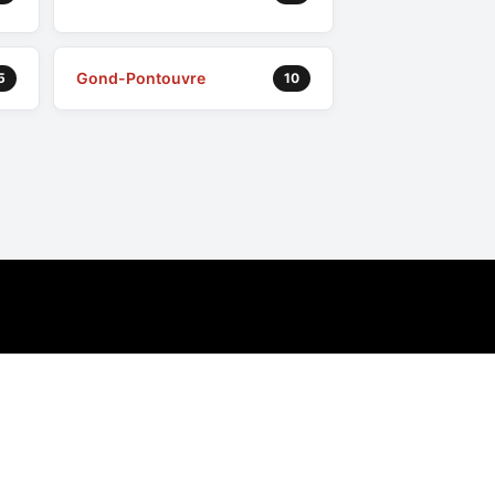
Gond-Pontouvre
5
10
nées