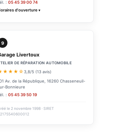
él. :
05 45 39 00 74
oraires d'ouverture
9
Garage Livertoux
TELIER DE RÉPARATION AUTOMOBILE
★★★★☆
3,8/5 (13 avis)
01 Av. de la République, 16260 Chasseneuil-
ur-Bonnieure
él. :
05 45 39 50 19
réé le 2 novembre 1998 · SIRET
2175540600012