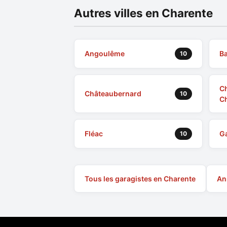
Autres villes en Charente
Angoulême
Ba
10
C
Châteaubernard
10
C
Fléac
G
10
Tous les garagistes en Charente
An