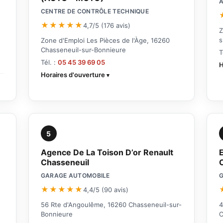
A
CENTRE DE CONTRÔLE TECHNIQUE
★★★★★
4,7/5 (176 avis)
Z
s
Zone d'Emploi Les Pièces de l'Àge, 16260
Chasseneuil-sur-Bonnieure
T
Tél. :
05 45 39 69 05
H
Horaires d'ouverture
5
Agence De La Toison D’or Renault
Chasseneuil
GARAGE AUTOMOBILE
★★★★★
4,4/5 (90 avis)
56 Rte d'Angoulême, 16260 Chasseneuil-sur-
4
Bonnieure
C