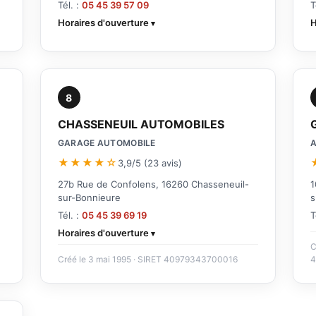
Tél. :
05 45 39 57 09
T
Horaires d'ouverture
H
8
CHASSENEUIL AUTOMOBILES
GARAGE AUTOMOBILE
A
★★★★☆
3,9/5 (23 avis)
27b Rue de Confolens, 16260 Chasseneuil-
1
sur-Bonnieure
s
Tél. :
05 45 39 69 19
T
Horaires d'ouverture
C
Créé le 3 mai 1995 · SIRET 40979343700016
4