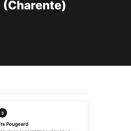
 (Charente)
3
Ets Pougeard