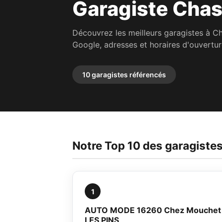
Garagiste Chas
Découvrez les meilleurs garagistes à C
Google, adresses et horaires d'ouvertur
10 garagistes référencés
Notre Top 10 des garagiste
1
AUTO MODE 16260 Chez Mouchet
LES PINS