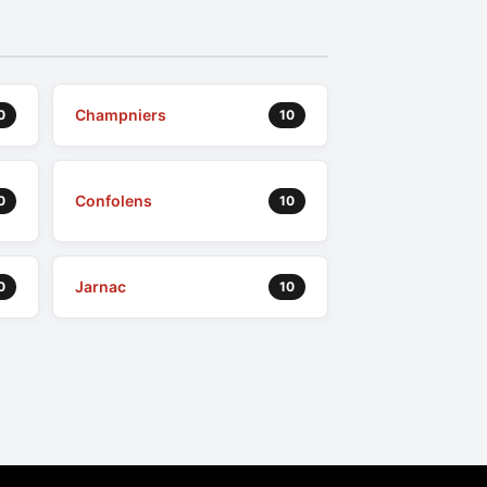
Champniers
0
10
Confolens
0
10
Jarnac
0
10