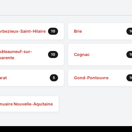
rbezieux-Saint-Hilaire
Brie
10
1
hâteauneuf-sur-
Cognac
10
1
harente
arat
Gond-Pontouvre
5
1
nuaire Nouvelle-Aquitaine