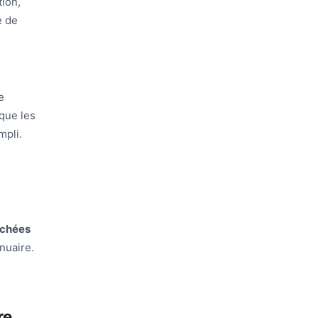
tion,
e de
e
 que les
mpli.
achées
nuaire.
re