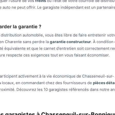
iquer l'usure de vos
freins
ou l'état de votre courroie de distribu
re auto ne peut offrir. Le garagiste indépendant est un partenair
arder la garantie ?
istribution automobile, vous êtes libre de faire entretenir votr
en Charente sans perdre la
garantie constructeur
. À condition
ité équivalente et que le carnet d'entretien soit correctement re
re respecte ces exigences tout en vous faisant économiser.
articipent activement à la vie économique de Chasseneuil-sur-
s
locaux, en commandant chez des fournisseurs de
pièces dét
roximité. Découvrez les 10 garagistes référencés dans notre an
es garagistes à Chasseneuil-sur-Bonnieu