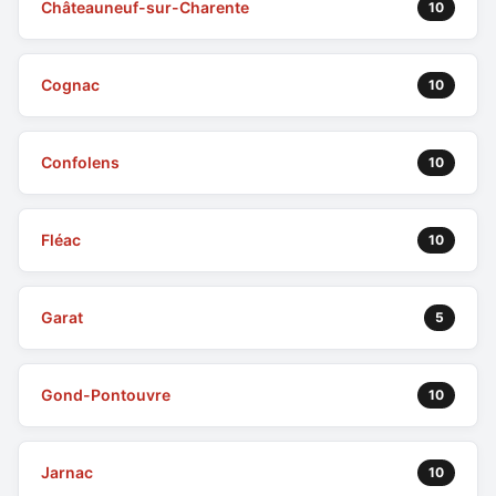
Châteauneuf-sur-Charente
10
Cognac
10
Confolens
10
Fléac
10
Garat
5
Gond-Pontouvre
10
Jarnac
10