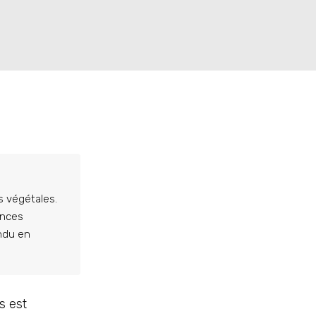
s végétales.
ences
andu en
s est