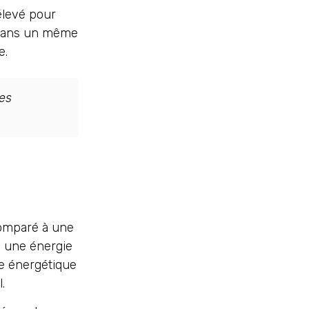
 élevé pour
 dans un même
e.
des
Comparé à une
, une énergie
e énergétique
.