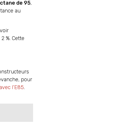
octane de 95
,
stance au
voir
 2 %. Cette
onstructeurs
revanche, pour
 avec l’E85
.