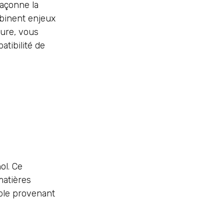
façonne la
mbinent enjeux
ture, vous
tibilité de
ol. Ce
matières
able provenant