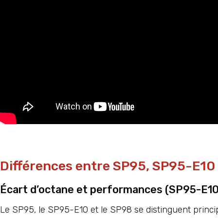
Différences entre SP95, SP95-E10
Écart d’octane et performances (SP95-E10
Le SP95, le SP95-E10 et le SP98 se distinguent princip