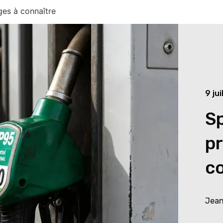
ges à connaître
9 ju
Sp
pr
c
Jean