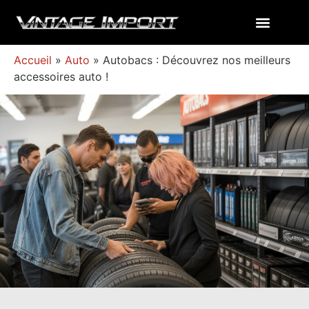
Accueil
»
Auto
»
Autobacs : Découvrez nos meilleurs
accessoires auto !