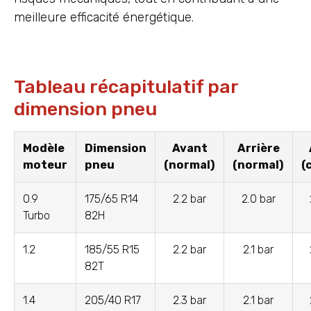
meilleure efficacité énergétique.
Tableau récapitulatif par
dimension pneu
Modèle
Dimension
Avant
Arrière
moteur
pneu
(normal)
(normal)
(
0.9
175/65 R14
2.2 bar
2.0 bar
Turbo
82H
1.2
185/55 R15
2.2 bar
2.1 bar
82T
1.4
205/40 R17
2.3 bar
2.1 bar