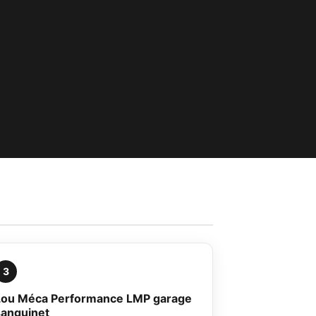
3
Lou Méca Performance LMP garage
sanguinet