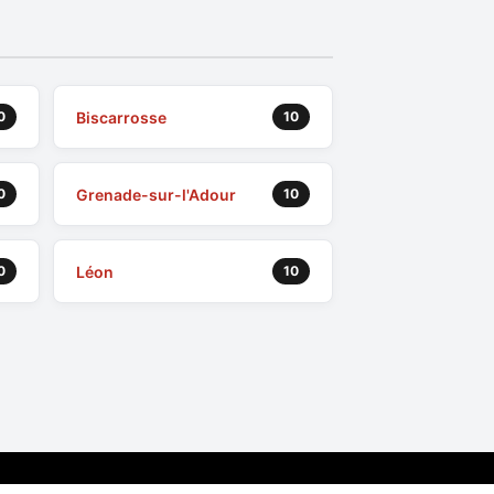
Biscarrosse
0
10
Grenade-sur-l'Adour
0
10
Léon
0
10