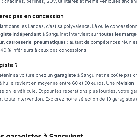
: citadines, berlines, SUV, utilitaires et même véhicules ancien
verez pas en concession
nt dans les Landes, c'est sa polyvalence. Là où le concessionn
giste indépendant
à Sanguinet intervient sur
toutes les marqu
ur
,
carrosserie
,
pneumatiques
: autant de compétences réunie
 40 % inférieurs à ceux des concessions.
giste ?
etenir sa voiture chez un
garagiste
à Sanguinet ne coûte pas ch
à huile revient en moyenne entre 60 et 90 euros. Une
révision
elon le véhicule. Et pour les réparations plus lourdes, votre ga
nt toute intervention. Explorez notre sélection de 10 garagistes 
es garagistes à Sanguinet