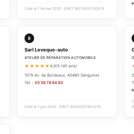
H
Créé le 7 février 2020 · SIRET 88174551700014
8
Sarl Leveque-auto
ATELIER DE RÉPARATION AUTOMOBILE
★★★★★
4,6/5 (40 avis)
1079 Av. de Bordeaux, 40460 Sanguinet
2
Tél. :
05 58 78 64 83
T
H
C
Créé le 7 juin 2006 · SIRET 49100527800016
8