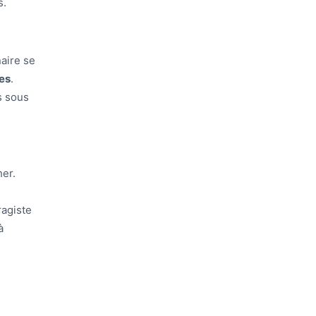
s.
aire se
es
.
s sous
er.
ragiste
à