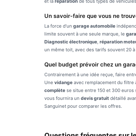
et la
réparation
de tous types de véhicules 
Un savoir-faire que vous ne trou
La force d'un
garage automobile
indépenda
limite souvent à une seule marque, le
gara
Diagnostic électronique
,
réparation mote
un même toit, avec des tarifs souvent 20 à
Quel budget prévoir chez un gara
Contrairement à une idée reçue, faire entr
Une
vidange
avec remplacement du filtre 
complète
se situe entre 150 et 300 euros s
vous fournira un
devis gratuit
détaillé ava
Sanguinet pour comparer les offres.
Questions fréquentes sur l