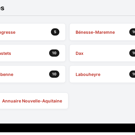
es
ngresse
Bénesse-Maremne
5
1
stets
Dax
10
1
abenne
Labouheyre
10
1
Annuaire Nouvelle-Aquitaine