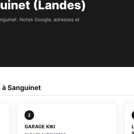
uinet (Landes)
anguinet. Notes Google, adresses et
s à Sanguinet
2
GARAGE KIKI