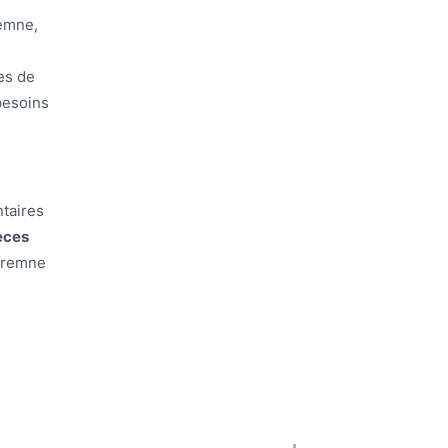
emne,
es de
besoins
taires
èces
Maremne