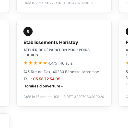
Créé le 2 mai 2022 · SIRET 91242670700010
C
8
Etablissements Haristoy
ATELIER DE RÉPARATION POUR POIDS
A
LOURDS
★★★★★
4,4/5 (46 avis)
746 Rte de Dax, 40230 Bénesse-Maremne
5
Tél. :
05 58 72 54 05
T
Horaires d'ouverture
Créé le 16 octobre 1981 · SIRET 32297030200020
C