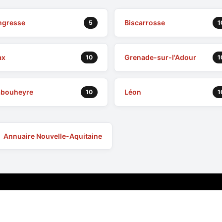
ngresse
Biscarrosse
5
1
ax
Grenade-sur-l'Adour
10
1
abouheyre
Léon
10
1
Annuaire Nouvelle-Aquitaine
Liens utiles
Mentions Légales