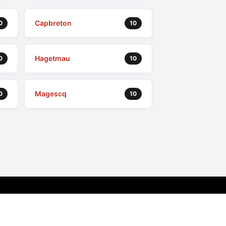
Capbreton
0
10
Hagetmau
0
10
Magescq
0
10