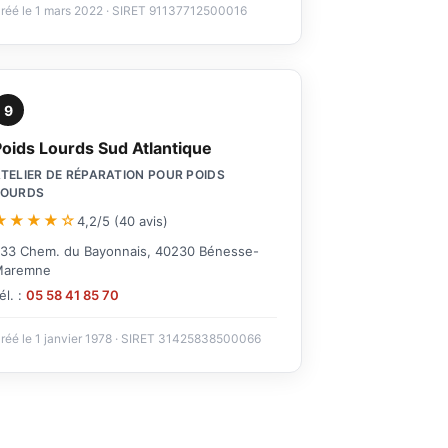
réé le 1 mars 2022 · SIRET 91137712500016
9
Poids Lourds Sud Atlantique
TELIER DE RÉPARATION POUR POIDS
LOURDS
★★★★☆
4,2/5 (40 avis)
33 Chem. du Bayonnais, 40230 Bénesse-
Maremne
él. :
05 58 41 85 70
réé le 1 janvier 1978 · SIRET 31425838500066