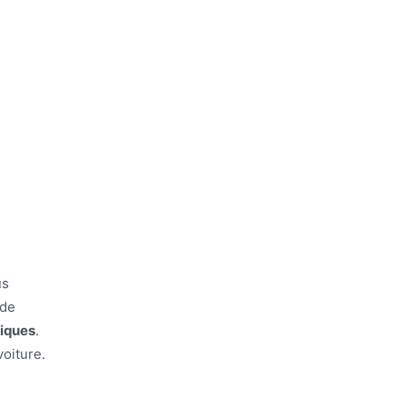
us
 de
iques
.
voiture.