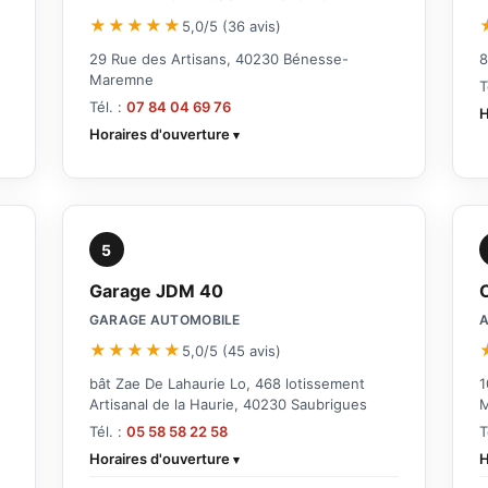
★★★★★
5,0/5 (36 avis)
29 Rue des Artisans, 40230 Bénesse-
8
Maremne
T
Tél. :
07 84 04 69 76
H
Horaires d'ouverture
5
Garage JDM 40
GARAGE AUTOMOBILE
A
★★★★★
5,0/5 (45 avis)
bât Zae De Lahaurie Lo, 468 lotissement
1
Artisanal de la Haurie, 40230 Saubrigues
Tél. :
05 58 58 22 58
T
Horaires d'ouverture
H