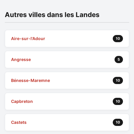
Autres villes dans les Landes
Aire-sur-l'Adour
10
Angresse
5
Bénesse-Maremne
10
Capbreton
10
Castets
10