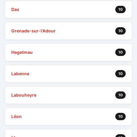
Dax
10
Grenade-sur-l'Adour
10
Hagetmau
10
Labenne
10
Labouheyre
10
Léon
10