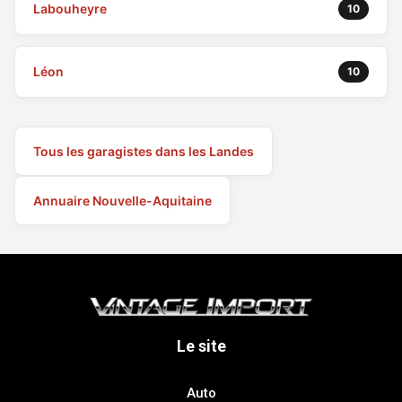
Labouheyre
10
Léon
10
Tous les garagistes dans les Landes
Annuaire Nouvelle-Aquitaine
Le site
Auto