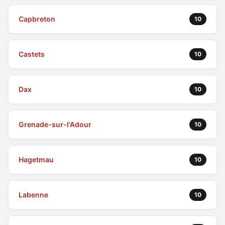
Capbreton
10
Castets
10
Dax
10
Grenade-sur-l'Adour
10
Hagetmau
10
Labenne
10