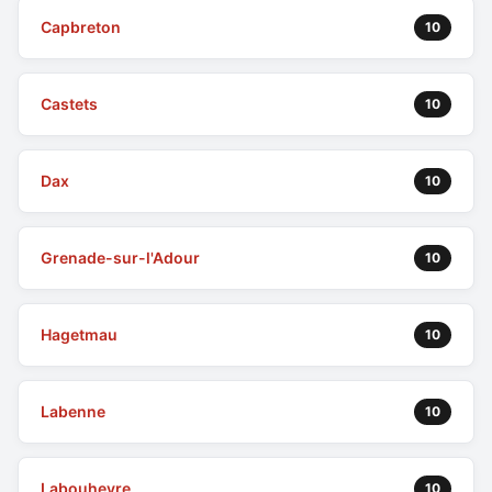
Capbreton
10
Castets
10
Dax
10
Grenade-sur-l'Adour
10
Hagetmau
10
Labenne
10
Labouheyre
10