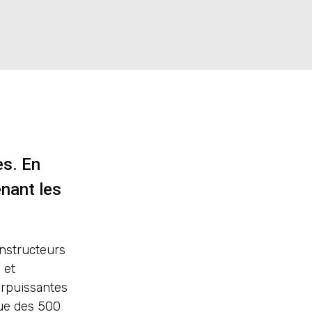
es. En
nant les
onstructeurs
 et
rpuissantes
que des 500