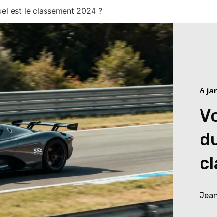
uel est le classement 2024 ?
6 ja
Vo
du
c
Jean