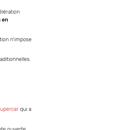
élération
 en
ation n’impose
ditionnelles.
Supercar
qui a
te ouverte.