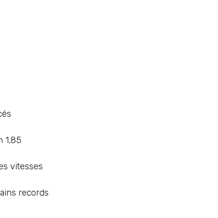
cés
n 1,85
es vitesses
ains records