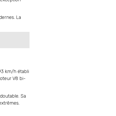
dernes. La
3 km/h établi
oteur V8 bi-
edoutable. Sa
 extrêmes.