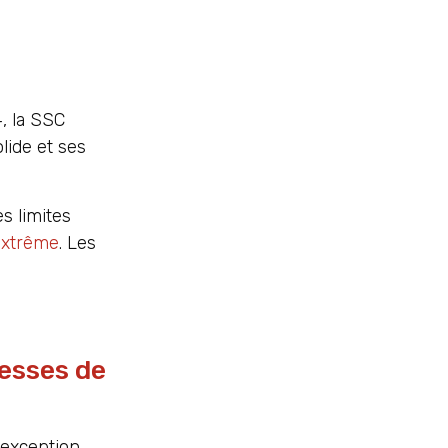
, la SSC
lide et ses
s limites
extrême
. Les
tesses de
’exception