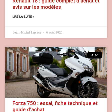
Renault 18 : guide complet d’achat et
avis sur les modèles
LIRE LA SUITE »
Jean-Michel Laplace
6 août 2026
Auto
Forza 750 : essai, fiche technique et
guide d’achat