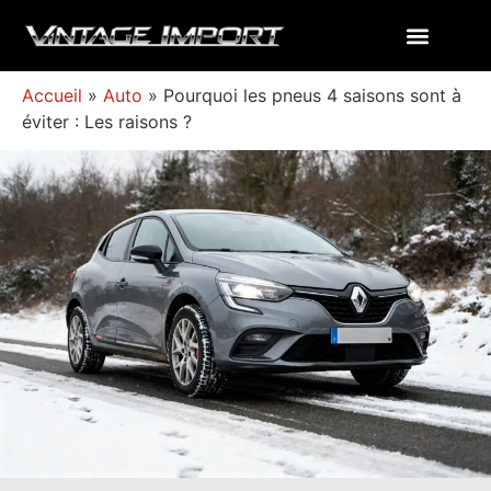
Accueil
»
Auto
»
Pourquoi les pneus 4 saisons sont à
éviter : Les raisons ?