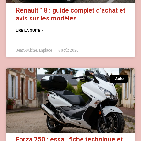
Renault 18 : guide complet d’achat et
avis sur les modèles
LIRE LA SUITE »
Jean-Michel Laplace
6 août 2026
Auto
Forza 750 : essai, fiche technique et