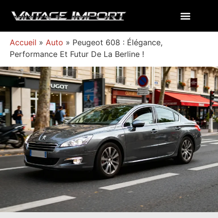
Accueil
»
Auto
»
Peugeot 608 : Élégance,
Performance Et Futur De La Berline !