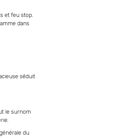
 et feu stop.
gamme dans
acieuse séduit
aut le surnom
rie.
 générale du