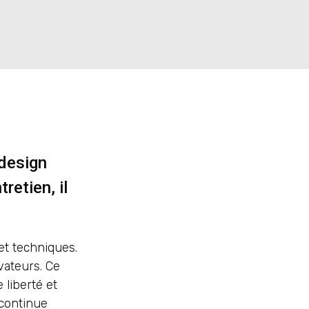
design
retien, il
et techniques.
vateurs. Ce
 liberté et
 continue