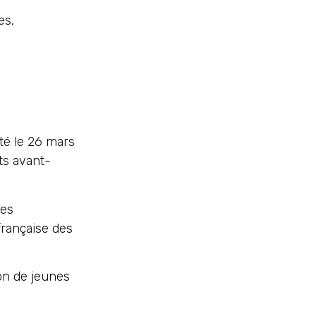
es,
é le 26 mars
ts avant-
ses
française des
on de jeunes