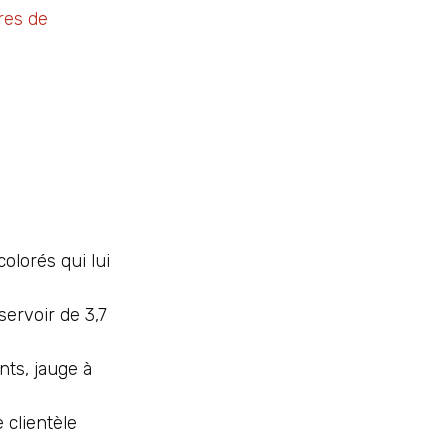
res de
olorés qui lui
ervoir de 3,7
nts, jauge à
clientèle