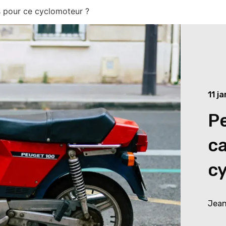
s pour ce cyclomoteur ?
11 j
Pe
ca
c
Jean