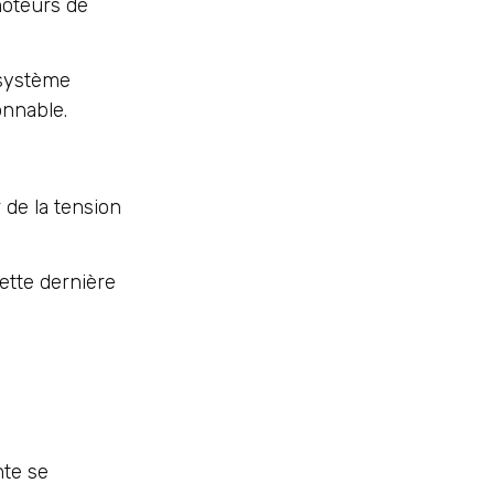
moteurs de
 système
onnable.
 de la tension
Cette dernière
nte se