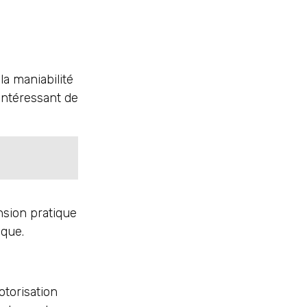
la maniabilité
 intéressant de
nsion pratique
ique.
otorisation