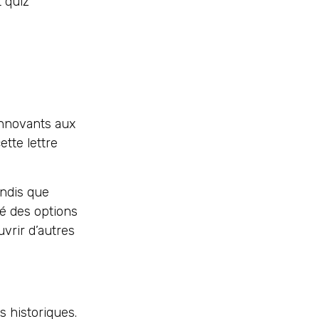
 quiz
innovants aux
tte lettre
andis que
té des options
vrir d’autres
 historiques.