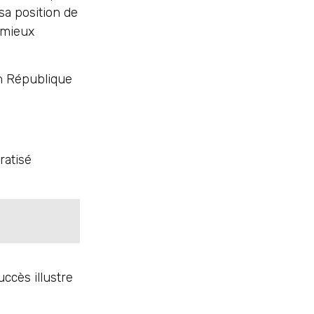
sa position de
mieux
en République
atisé
ccès illustre