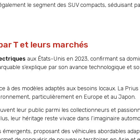
également le segment des SUV compacts, séduisant pa
ar T et leurs marchés
lectriques
aux États-Unis en 2023, confirmant sa domi
rquable s’explique par son avance technologique et s
râce à des modèles adaptés aux besoins locaux. La Prius
vironnement, particulièrement en Europe et au Japon.
vent leur public parmi les collectionneurs et passion
lus, leur héritage reste vivace dans l’imaginaire automo
s émergents, proposant des véhicules abordables adap
rmet de conquérir de nouveaux territoires en Asie et e