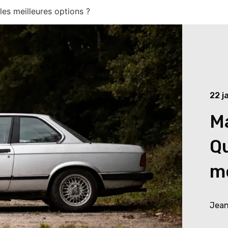
les meilleures options ?
22 j
Ma
Qu
me
Jean