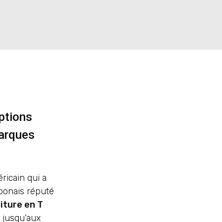
options
marques
ricain qui a
aponais réputé
iture en T
 jusqu’aux