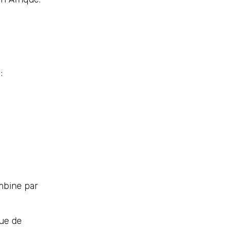
:
mbine par
ue de