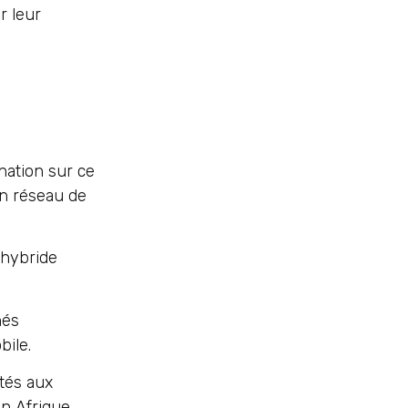
r leur
nation sur ce
on réseau de
 hybride
nés
bile.
tés aux
n Afrique.