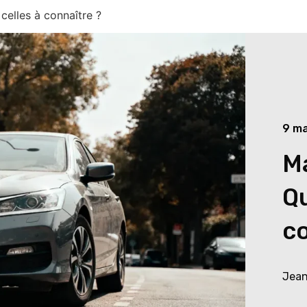
celles à connaître ?
9 m
Ma
Qu
co
Jean