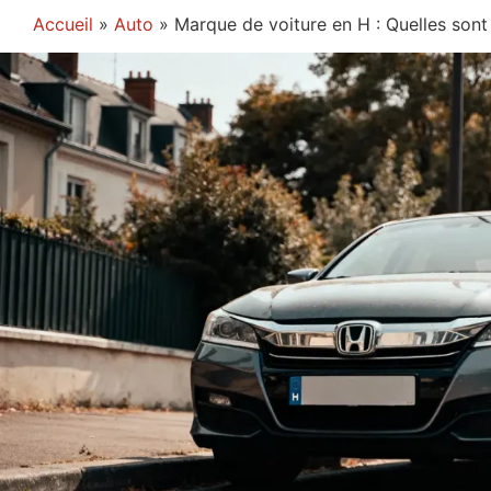
Accueil
»
Auto
»
Marque de voiture en H : Quelles sont 