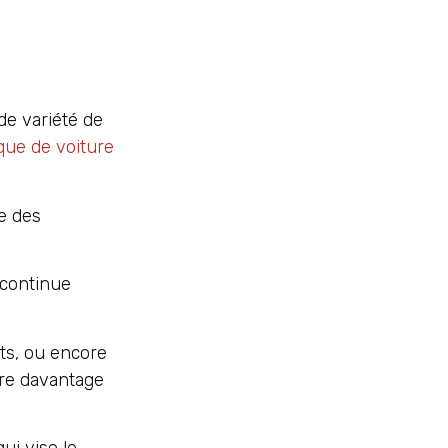
de variété de
ue de voiture
se des
 continue
ts, ou encore
re davantage
ui vise le