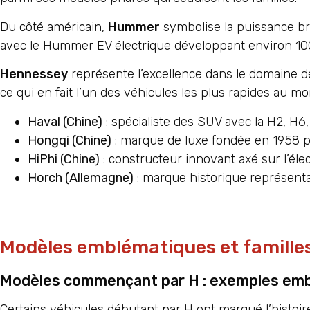
Du côté américain,
Hummer
symbolise la puissance br
avec le Hummer EV électrique développant environ 10
Hennessey
représente l’excellence dans le domaine d
ce qui en fait l’un des véhicules les plus rapides au mo
Haval (Chine)
: spécialiste des SUV avec la H2, H6
Hongqi (Chine)
: marque de luxe fondée en 1958 
HiPhi (Chine)
: constructeur innovant axé sur l’élect
Horch (Allemagne)
: marque historique représent
Modèles emblématiques et famill
Modèles commençant par H : exemples em
Certains véhicules débutant par H ont marqué l’histoir