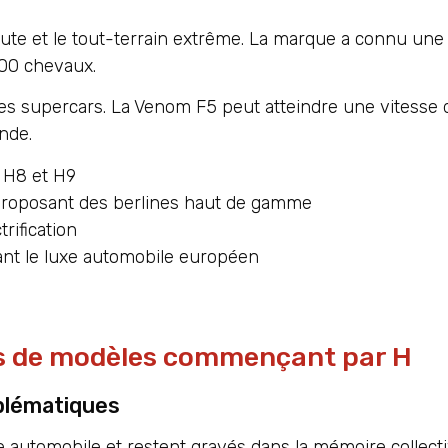
ute et le tout-terrain extrême. La marque a connu une
00 chevaux.
es supercars. La Venom F5 peut atteindre une vitesse
nde.
, H8 et H9
proposant des berlines haut de gamme
rification
ant le luxe automobile européen
es de modèles commençant par H
blématiques
e automobile et restent gravés dans la mémoire collecti