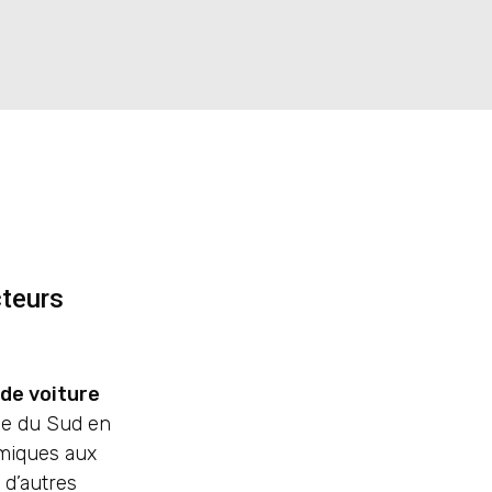
cteurs
de voiture
rée du Sud en
omiques aux
 d’autres