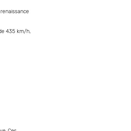
 renaissance
 de 435 km/h,
ve. Ces