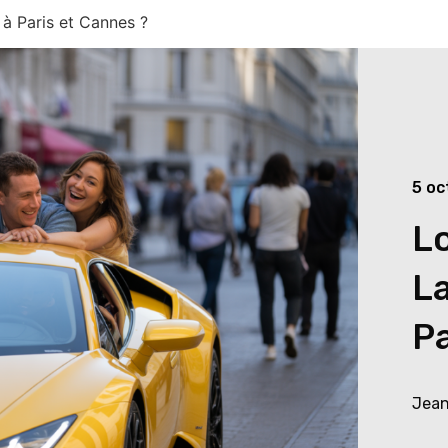
 à Paris et Cannes ?
5 oc
Lo
La
Pa
Jean