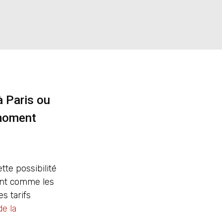
à Paris ou
 moment
tte possibilité
nent comme les
s tarifs
e la