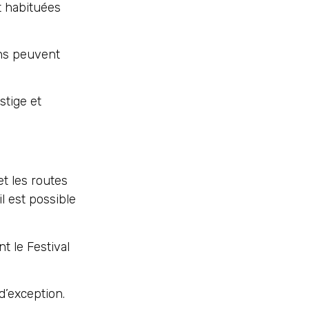
t habituées
ons peuvent
stige et
et les routes
l est possible
t le Festival
d’exception.