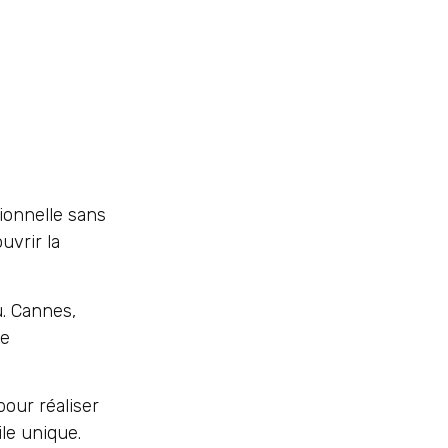
ionnelle sans
uvrir la
u. Cannes,
re
our réaliser
le unique.