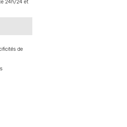
nce 24h/24 et
ficités de
es