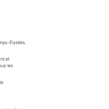
amps-Élysées,
rd et
ous les
te