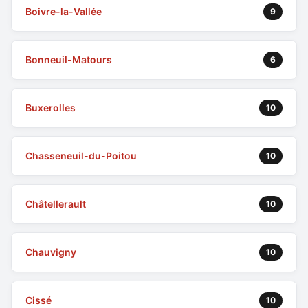
Boivre-la-Vallée
9
Bonneuil-Matours
6
Buxerolles
10
Chasseneuil-du-Poitou
10
Châtellerault
10
Chauvigny
10
Cissé
10