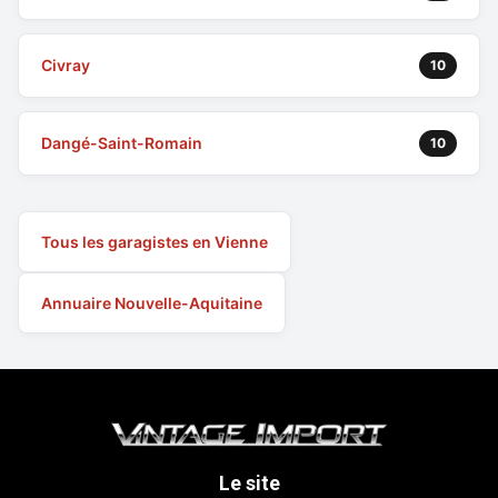
Civray
10
Dangé-Saint-Romain
10
Tous les garagistes en Vienne
Annuaire Nouvelle-Aquitaine
Le site