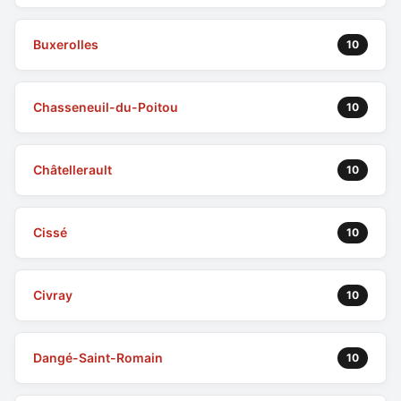
Buxerolles
10
Chasseneuil-du-Poitou
10
Châtellerault
10
Cissé
10
Civray
10
Dangé-Saint-Romain
10