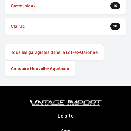
Casteljaloux
10
Clairac
10
Tous les garagistes dans le Lot-et-Garonne
Annuaire Nouvelle-Aquitaine
Le site