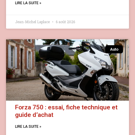
LIRE LA SUITE »
Jean-Michel Laplace
6 août 2026
Auto
Forza 750 : essai, fiche technique et
guide d’achat
LIRE LA SUITE »