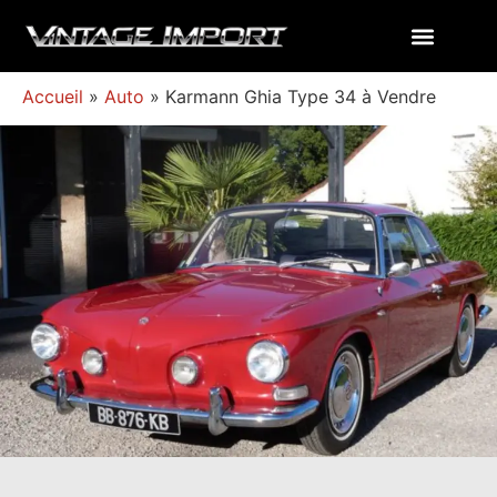
Accueil
»
Auto
»
Karmann Ghia Type 34 à Vendre