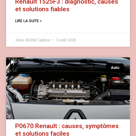
Renault 1525F3 : diagnostic, causes
et solutions fiables
LIRE LA SUITE »
Jean-Michel Laplace
3 août 2026
Auto
P0670 Renault : causes, symptômes
et solutions faciles