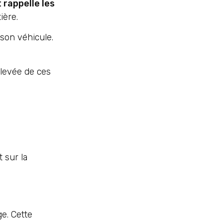
rappelle les
ière.
son véhicule.
élevée de ces
 sur la
e. Cette