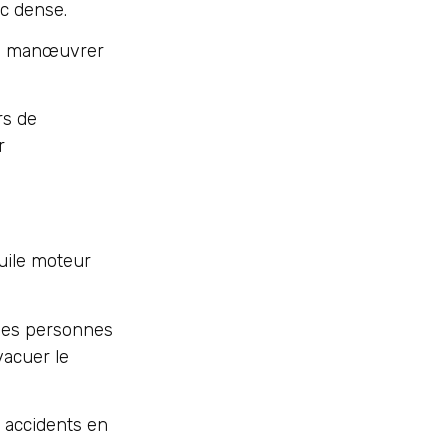
ic dense.
ors manœuvrer
rs de
r
huile moteur
 les personnes
vacuer le
 accidents en