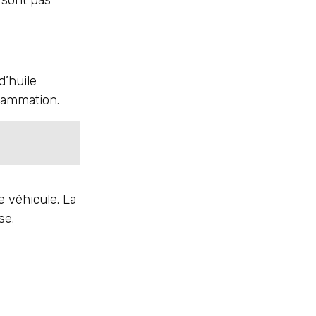
 sont pas
’huile
flammation.
e véhicule. La
se.