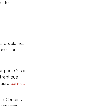
ve des
es problèmes
ncession.
ur peut s’user
trent que
naître
pannes
on. Certains