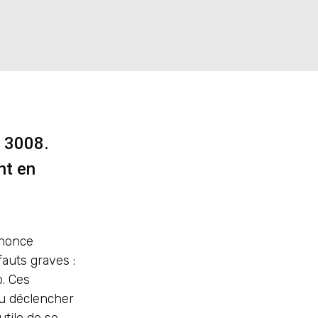
s 3008.
nt en
nnonce
auts graves :
o. Ces
ou déclencher
tile de se