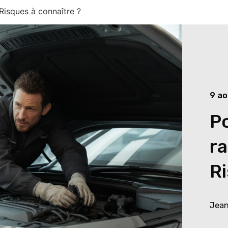
Risques à connaître ?
9 ao
P
ra
Ri
Jean