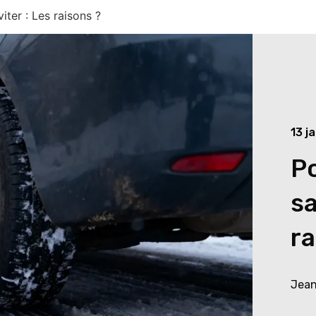
iter : Les raisons ?
13 j
Po
sa
ra
Jean