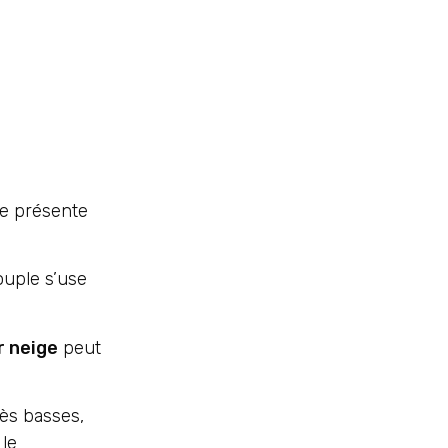
re présente
ouple s’use
r neige
peut
ès basses,
 le