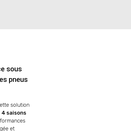
ce sous
les pneus
ette solution
 4 saisons
erformances
ngée et