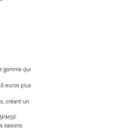
ne gomme qui
5 euros plus
s, créant un
s 3PMSF
es saisons