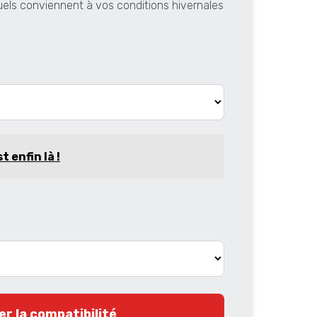
els conviennent à vos conditions hivernales
t enfin là !
er la compatibilité