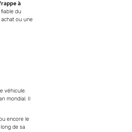
frappe à
fiable du
n achat ou une
e véhicule.
n mondial. Il
ou encore le
 long de sa