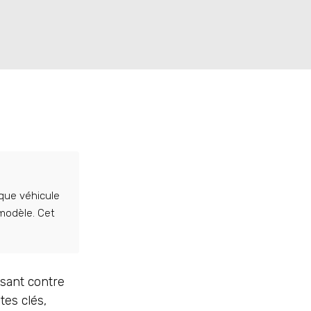
aque véhicule
 modèle. Cet
ssant contre
tes clés,