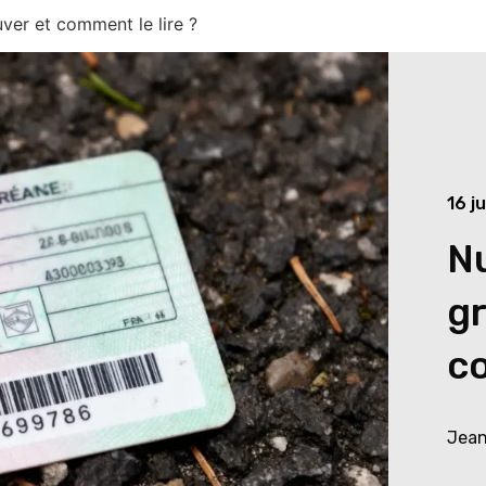
ver et comment le lire ?
16 j
N
gr
co
Jean