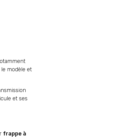
t notamment
 le modèle et
transmission
icule et ses
ar
frappe à