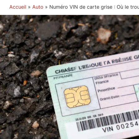
Accueil
»
Auto
»
Numéro VIN de carte grise : Où le trou